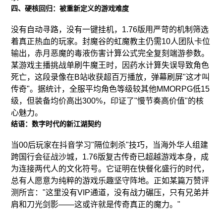
四、硬核回归：被重新定义的游戏难度
没有自动寻路，没有一键挂机，1.76版用严苛的机制筛选
着真正热血的玩家。封魔谷的虹魔教主仍需10人团队卡位
输出，赤月恶魔的毒液伤害计算公式完全复刻端游参数。
某游戏主播挑战单刷牛魔王时，因药水计算失误导致角色
死亡，这段录像在B站收获超百万播放，弹幕刷屏"这才叫
传奇"。据统计，全服平均角色等级较其他MMORPG低15
级，但装备均价高出300%，印证了"慢节奏高价值"的核
心魅力。
结语：数字时代的新江湖契约
当00后玩家在抖音学习"隔位刺杀"技巧，当海外华人组建
跨国行会征战沙城，1.76版复古传奇已超越游戏本身，成
为连接两代人的文化符号。它证明在快餐化盛行的时代，
总有人愿意为纯粹的游戏乐趣坚守阵地。正如某篇万赞评
测所言："这里没有VIP通道，没有战力碾压，只有兄弟并
肩和刀光剑影——这或许就是传奇真正的魔力。"