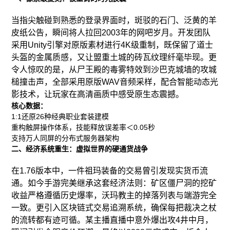
当指尖触碰到熟悉的登录界面时，斑驳的石门、泛黄的羊
皮纸公告，瞬间将人拉回2003年的网吧岁月。开发团队
采用Unity引擎对原版素材进行4K级重制，既保留了道士
头盔的金属质感，又让盟重土城的砖瓦纹理纤毫毕现。更
令人惊叹的是，从尸王殿的毒雾特效到沙巴克城墙的攻城
槌撞击声，全部采用原版WAV音频采样，配合智能动态光
影技术，让玩家在高清画质中感受原生态震撼。
核心数据：
1:1还原26种经典职业套装建模
重构触屏操作体系，技能释放误差率＜0.05秒
支持万人同屏的分布式服务器架构
二、经济系统重生：虚拟世界的硬通货战争
在1.76版本中，一件祖玛装备的交易曾引发现实货币流
通。如今手游完美继承这套经济法则：矿区僵尸洞的挖矿
收益严格遵循历史爆率，沃玛教主的掉落列表与端游完全
一致。更引入区块链式交易追溯系统，确保每把裁决之杖
的流转都有迹可循。某主播直播中意外爆出攻4井中月，