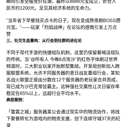
瞬间引发全服竞价狂潮，最终以8888元宝成交，折合人
民币约1200元，足见其经济系统的生命力。
"当年省下早餐钱买点卡的日子，现在变成熬夜刷BOSS攒
元宝。"——玩家「烈焰战神」在论坛的感慨引发上万点
赞
三、社交生态重构：从行会到社群的进化论
不同于现代手游的快捷组队机制，这里仍保留着喊话组队
的传统。当"@所有人 今晚8点攻沙"的红色字体刷过世界
频道时，三大职业玩家开始默契集结。开发组创新加入跨
服联盟系统，允许不同服务器的昔日战友重组行会，某知
名战火联盟正是由分散在12个服务器的老玩家合并而成，
现已成为沙巴克常驻霸主。这种强社交属性让次日留存率
稳定在65%以上，远超行业平均水平。
典型案例：
「雷霆之城」服务器某公会通过现实中的物流协作，将线
下聚餐转化为游戏内的物资支援，创下连续守城37天的纪
录