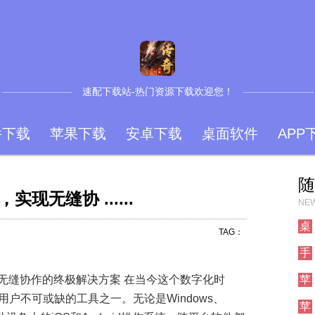
速配下载站-热门资源下载欢迎您！
件下载
苹果下载
安卓下载
桌面软件
APP
随
现无缝协 ......
NEW
桌
TAG：
手
现无缝协作的终极解决方案 在当今这个数字化时
苹
户不可或缺的工具之一。无论是Windows、
苹