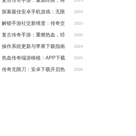
形守护 ......
复古传奇手游：重燃经典，再
12-25
2025-
续传奇
探索最佳安卓手机游戏：无限
06-24
2024-
乐趣尽 ......
解锁手游社交新维度：传奇交
12-27
2025-
友全攻略
复古传奇手游：重燃热血，经
08-09
2026-
典永不褪色
操作系统更新与苹果下载指南
04-21
2024-
热血传奇端游移植：APP下载
09-21
2025-
开启全新冒险
传奇无限刀：安卓下载开启热
12-27
2026-
血新征程
03-28