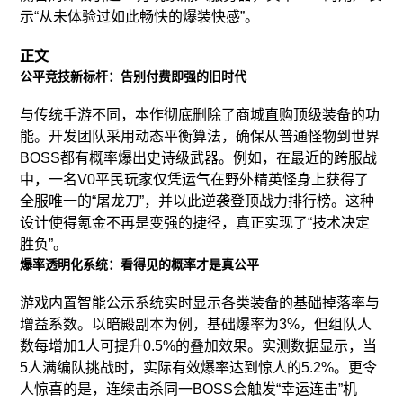
示“从未体验过如此畅快的爆装快感”。
正文
公平竞技新标杆：告别付费即强的旧时代
与传统手游不同，本作彻底删除了商城直购顶级装备的功
能。开发团队采用动态平衡算法，确保从普通怪物到世界
BOSS都有概率爆出史诗级武器。例如，在最近的跨服战
中，一名V0平民玩家仅凭运气在野外精英怪身上获得了
全服唯一的“屠龙刀”，并以此逆袭登顶战力排行榜。这种
设计使得氪金不再是变强的捷径，真正实现了“技术决定
胜负”。
爆率透明化系统：看得见的概率才是真公平
游戏内置智能公示系统实时显示各类装备的基础掉落率与
增益系数。以暗殿副本为例，基础爆率为3%，但组队人
数每增加1人可提升0.5%的叠加效果。实测数据显示，当
5人满编队挑战时，实际有效爆率达到惊人的5.2%。更令
人惊喜的是，连续击杀同一BOSS会触发“幸运连击”机