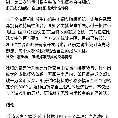
制，第三次讨伐时稀有装备产出概率直接翻倍！
多元成长路线：自由搭配成就个性传奇
基于全掉落机制衍生出的装备词条随机系统，让每件武器
都拥有独特属性组合。某知名主播曾直播展示过一把附带
“吸血+破甲+暴击伤害”三重特效的裁决之杖，其价值堪比
现实中的百万豪车。官方论坛统计表明，目前已有超过
200种主流流派被玩家开发出来，从暴力输出流到龟壳防
御流，每个人都能找到适合自己的战斗风格。
社交生态重构：围绕掉落形成的交易网络
独特的寄售行系统允许玩家自由交易非绑定装备，催生出
庞大的虚拟经济体系。开服三个月内，单日最高成交额突
破千万金币大关，部分稀缺材料的价格涨幅甚至达到初始
定价的300%。这种由玩家自主驱动的经济循环，不仅延
长了游戏生命周期，更造就了无数白手起家的商界神话。
结论
“传奇装备全掉落版”用数据证明了一个真理：当游戏回归