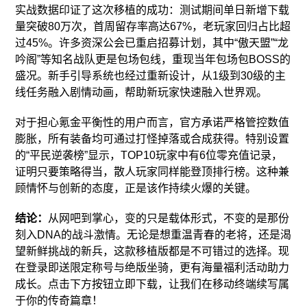
实战数据印证了这次移植的成功：测试期间单日新增下载
量突破80万次，首周留存率高达67%，老玩家回归占比超
过45%。许多资深公会已重启招募计划，其中“傲天盟”“龙
吟阁”等知名战队更是包场包线，重现当年包场包BOSS的
盛况。新手引导系统也经过重新设计，从1级到30级的主
线任务融入剧情动画，帮助新玩家快速融入世界观。
对于担心氪金平衡性的用户而言，官方承诺严格管控数值
膨胀，所有装备均可通过打怪掉落或合成获得。特别设置
的“平民逆袭榜”显示，TOP10玩家中有6位零充值记录，
证明只要策略得当，散人玩家同样能登顶排行榜。这种兼
顾情怀与创新的态度，正是该作持续火爆的关键。
结论：
从网吧到掌心，变的只是载体形式，不变的是那份
刻入DNA的战斗激情。无论是想重温青春的老将，还是渴
望新鲜挑战的新兵，这款移植版都是不可错过的选择。现
在登录即送限定称号与绝版坐骑，更有海量福利活动助力
成长。点击下方按钮立即下载，让我们在移动终端续写属
于你的传奇篇章！