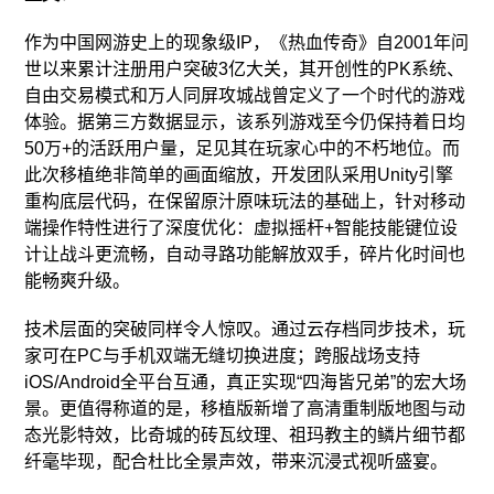
作为中国网游史上的现象级IP，《热血传奇》自2001年问
世以来累计注册用户突破3亿大关，其开创性的PK系统、
自由交易模式和万人同屏攻城战曾定义了一个时代的游戏
体验。据第三方数据显示，该系列游戏至今仍保持着日均
50万+的活跃用户量，足见其在玩家心中的不朽地位。而
此次移植绝非简单的画面缩放，开发团队采用Unity引擎
重构底层代码，在保留原汁原味玩法的基础上，针对移动
端操作特性进行了深度优化：虚拟摇杆+智能技能键位设
计让战斗更流畅，自动寻路功能解放双手，碎片化时间也
能畅爽升级。
技术层面的突破同样令人惊叹。通过云存档同步技术，玩
家可在PC与手机双端无缝切换进度；跨服战场支持
iOS/Android全平台互通，真正实现“四海皆兄弟”的宏大场
景。更值得称道的是，移植版新增了高清重制版地图与动
态光影特效，比奇城的砖瓦纹理、祖玛教主的鳞片细节都
纤毫毕现，配合杜比全景声效，带来沉浸式视听盛宴。