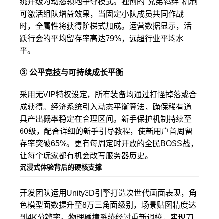
统升级为动态领地争夺模式。独创的"兄弟羁绊"机制
可激活组队增益效果，当固定小队成员共同作战
时，全属性将获得阶梯式加成。运营数据显示，活
跃行会的平均留存率高达79%，远超行业平均水
平。
③ 公平竞技与可持续成长平衡
采用无VIP特权设定，所有装备均通过打怪掉落或合
成获得。经济系统引入动态平衡算法，确保稀有道
具产出概率稳定在合理区间。新手保护机制持续至
60级，配合详细的新手引导教程，使新用户首周留
存率突破65%。更有每周定时开放的全民BOSS战，
让每个玩家都有机会改写服务器历史。
沉浸式体验背后的硬核支撑
开发团队运用Unity3D引擎打造次世代画面表现，角
色模型面数提升至8万三角面级别，场景贴图精度达
到4K分辨率。物理碰撞系统经过重新调校，实现刀