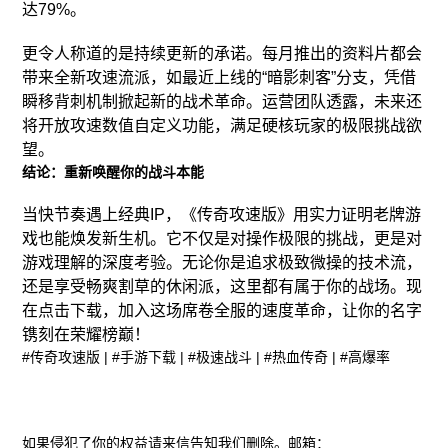
达79%。
更令人称道的是持续更新的承诺。每月推出的资料片都会
带来全新攻速流派，如最近上线的“暗影刺客”分支，凭借
瞬移背刺机制掀起新的战术革命。运营团队透露，未来还
将开放攻速数值自定义功能，满足硬核玩家的极限挑战欲
望。
结论：重新唤醒你的战斗本能
当快节奏遇上经典IP，《传奇攻速版》用实力证明老牌游
戏也能焕发新生机。它不仅是对操作极限的挑战，更是对
游戏理解的深度考验。无论你是追求极致微操的技术流，
还是享受畅爽割草的休闲派，这里都有属于你的战场。现
在点击下载，加入这场席卷全服的速度革命，让你的名字
镌刻在荣耀榜巅！
#传奇攻速版
|
#手游下载
|
#极速战斗
|
#热血传奇
|
#高爆率
如果侵犯了你的权益请来信告知我们删除。邮箱：