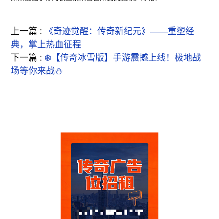
上一篇 :
《奇迹觉醒：传奇新纪元》——重塑经
典，掌上热血征程
下一篇 :
❄️【传奇冰雪版】手游震撼上线！极地战
场等你来战⛄️