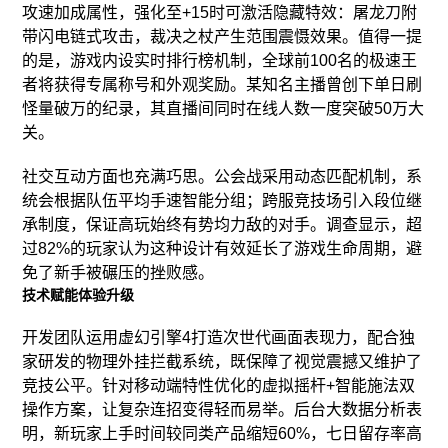
攻速加成属性，强化至+15时可激活隐藏特效：屠龙刀附
带闪电链式攻击，裁决之杖产生范围震慑效果。值得一提
的是，游戏内设实时排行榜机制，全球前100名的极速王
者将获得专属称号和外观奖励。某知名主播曾创下单日刷
怪量破万的纪录，其直播间同时在线人数一度突破50万大
关。
社交互动方面也充满巧思。公会战采用动态匹配机制，系
统会根据队伍平均手速智能分组；跨服竞技场引入段位继
承制度，保证高玩始终有势均力敌的对手。调查显示，超
过82%的玩家认为这种设计有效延长了游戏生命周期，避
免了新手被碾压的挫败感。
技术赋能体验升级
开发团队运用虚幻引擎4打造次世代画面表现力，配合独
家研发的物理外挂拦截系统，既保障了视觉震撼又维护了
竞技公平。针对移动端特性优化的虚拟摇杆+智能施法双
操作方案，让复杂连招变得轻而易举。后台大数据分析表
明，新玩家上手时间较同类产品缩短60%，七日留存率高