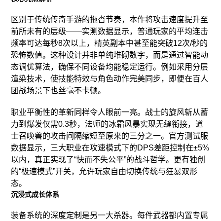
区别于传统传奇手游的拖沓节奏，本作将攻击速度提升至
前所未有的层级——实测数据显示，普通玩家的平均连击
频率可达每秒8次以上，精英副本中甚至能突破12次/秒的
恐怖数值。这种设计并非单纯堆砌数字，而是通过智能动
态调优算法，确保不同设备均能稳定运行。例如采用分层
渲染技术，使技能特效与角色动作完美同步，即便在百人
团战场景下也丝毫不卡顿。
职业平衡性的革新同样令人眼前一亮。战士的旋风斩从蓄
力到爆发仅需0.3秒，法师的冰霜风暴实现无缝衔接，道
士召唤兽的攻击间隔缩短至原来的三分之一。官方测试服
数据显示，三大职业在攻速模式下的DPS差距控制在±5%
以内，真正实现了“快而不失公平”的战斗哲学。更有独创
的“极速模式”开关，允许玩家自由切换传统与狂暴双形
态。
沉浸式成长体系
装备系统的深度定制是另一大杀器。每件武器都内置专属