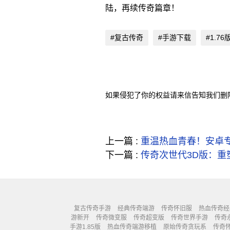
陆，再续传奇篇章！
#复古传奇
#手游下载
#1.76
如果侵犯了你的权益请来信告知我们删
上一篇 :
重温热血青春！安卓专
下一篇 :
传奇次世代3D版：重
复古传奇手游
经典传奇端游
传奇怀旧服
热血传奇经
游新开
传奇微变服
传奇超变版
传奇世界手游
传奇
手游1.85版
热血传奇端游移植
原始传奇贪玩系
传奇