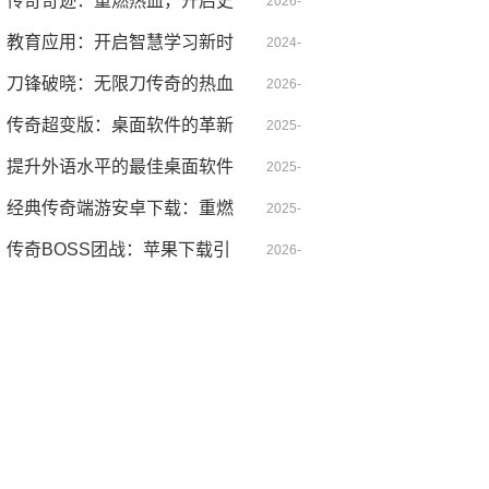
的艺术革新
传奇奇迹：重燃热血，开启史
04-28
2026-
诗级冒险征途
教育应用：开启智慧学习新时
05-23
2024-
代
刀锋破晓：无限刀传奇的热血
12-17
2026-
征途
传奇超变版：桌面软件的革新
06-29
2025-
体验
提升外语水平的最佳桌面软件
05-26
2025-
推荐
经典传奇端游安卓下载：重燃
01-25
2025-
热血，指尖称霸！
传奇BOSS团战：苹果下载引
09-29
2026-
爆全服热血对决
04-21