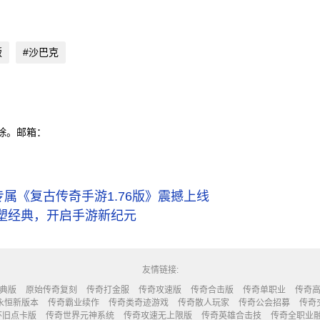
版
#沙巴克
除。邮箱：
属《复古传奇手游1.76版》震撼上线
塑经典，开启手游新纪元
友情链接:
典版
原始传奇复刻
传奇打金服
传奇攻速版
传奇合击版
传奇单职业
传奇
永恒新版本
传奇霸业续作
传奇类奇迹游戏
传奇散人玩家
传奇公会招募
传奇
怀旧点卡版
传奇世界元神系统
传奇攻速无上限版
传奇英雄合击技
传奇全职业