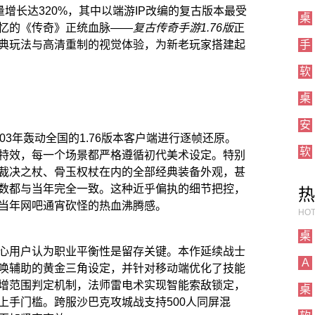
量增长达320%，其中以端游IP改编的复古版本最受
桌
忆的《传奇》正统血脉——
复古传奇手游1.76版
正
典玩法与高清重制的视觉体验，为新老玩家搭建起
手
软
桌
安
03年轰动全国的1.76版本客户端进行逐帧还原。
软
特效，每一个场景都严格遵循初代美术设定。特别
裁决之杖、骨玉权杖在内的全部经典装备外观，甚
数都与当年完全一致。这种近乎偏执的细节把控，
热
当年网吧通宵砍怪的热血沸腾感。
HOT
桌
核心用户认为职业平衡性是留存关键。本作延续战士
A
唤辅助的黄金三角设定，并针对移动端优化了技能
增范围判定机制，法师雷电术实现智能索敌锁定，
桌
上手门槛。跨服沙巴克攻城战支持500人同屏混