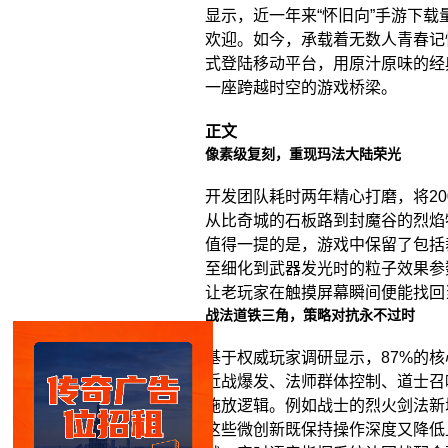
显示，近一年来“怀旧向”手游下载
欢迎。如今，承载着无数人青春记
式登陆移动平台，用原汁原味的经
一座跨越时空的游戏桥梁。
正文
像素级复刻，重现玛法大陆荣光
开发团队耗时两年精心打磨，将20
从比奇城的石板路到封魔谷的烈焰
值得一提的是，游戏中保留了包括
至细化到武器发光时的粒子效果参
让老玩家在触摸屏幕瞬间便能找回
战法道铁三角，策略对抗永不过时
基于权威玩家调研显示，87%的
近战爆发、法师群体控制、道士召
施放逻辑。例如战士的烈火剑法新
这些微创新既保持操作深度又降低