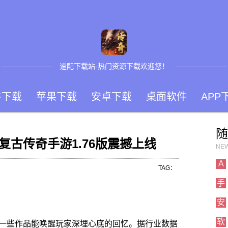
速配下载站-热门资源下载欢迎您！
件下载
苹果下载
安卓下载
桌面软件
APP
随
古传奇手游1.76版震撼上线
NEW
A
TAG：
手
安
软
一些作品能唤醒玩家深埋心底的回忆。据行业数据