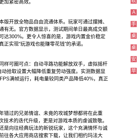
软
更加紧密高效。
A
本版开放全物品自由流通体系。玩家可通过摆摊、
手
通有无。官方数据显示，测试期间单日最高成交额
桌
可达300%。更令人惊喜的是，游戏内置金价稳定
真正实现“玩游戏也能赚零花钱”的承诺。
桌
安
同样可圈可点：自动寻路功能解放双手，虚拟摇杆
苹
自动拾取设置大幅降低重复劳动强度。实测数据显
FPS满帧运行，耗电量较同类产品降低40%，真正
年错过的兄弟情谊、未竟的攻城梦想都将在此重
一次技术的迭代升级，更是对游戏本质的虔诚致敬。
还是向往经典玩法的新锐玩家，这个充满情怀与诚
前往各大应用商店搜索下载，让我们相约玛法大