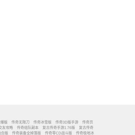
高爆版
传奇无限刀
传奇冰雪版
传奇3D版手游
传奇页
交友攻略
传奇组队副本
复古传奇手游1.76版
复古传奇
融合版
传奇装备全掉落版
传奇零CD战斗版
传奇极地冰