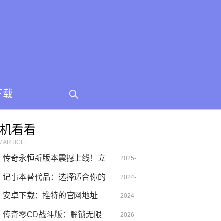
下载
机看看
 ARTICLE
传奇永恒新版本震撼上线！立
2025-
即下载开启热血征程
记事本替代品：选择适合你的
09-19
2024-
工具
安卓下载：推特的官网地址
2024-
09-11
传奇零CD战斗版：解锁无限
07-20
2026-