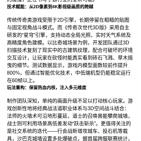
技术赋能：从2D像素到4K影视级画质的跨越
传统传奇类游戏受限于2D引擎，长期停留在粗糙的贴图
与固定视角战斗模式。而《传奇次世代3D版》采用自主
研发的“星穹”引擎，支持动态全局光照、实时天气系统及
高精度角色建模。以比奇城场景为例，开发团队通过3D
扫描技术复刻了现实中的古建筑纹理，配合可破坏的环境
交互设计，让玩家在砍怪时能真实看到砖石飞溅、草木摇
曳的细节。测试数据显示，游戏内模型面数较前作提升
800%，但通过智能优化技术，中低端机型仍能稳定运行
在60帧以上。
玩法重构：保留热血内核，注入多元维度
制作团队深知，单纯的画面升级不足以打动核心玩家。游
戏创新性地将经典战法道职业体系与3D空间战斗结合：
法师的火墙术可沿地形蔓延，道士的召唤兽能攀爬城墙，
战士则可利用场景高低差发动“跃击斩杀”。更值得关注的
是社交系统的迭代——行会战新增攻城车、投石机等载
具，沙巴克城墙设置多处爆破点，据首届跨服联赛统计，