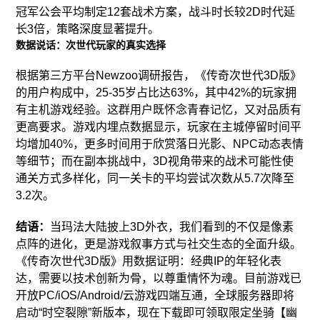
冠军公会平均制定12套战术方案，战斗时长较2D时代延
长3倍，策略深度显著提升。
数据说话：次世代玩家的真实选择
根据第三方平台Newzoo调研报告，《传奇次世代3D版》
的用户构成中，25-35岁占比达63%，其中42%的玩家拥
有主机游戏经验。这群用户既怀念青春记忆，又对品质有
更高要求。游戏内埋点数据显示，玩家在主城停留时间平
均增加40%，更多时间用于欣赏落日光影、NPC动态表情
等细节；而在副本挑战中，3D视角带来的战术可能性使
通关方式多样化，同一关卡的平均尝试次数从5.7次降至
3.2次。
结语：
当玛法大陆披上3D外衣，我们看到的不仅是像素
点阵的进化，更是游戏叙事方式与社交生态的全面升级。
《传奇次世代3D版》用数据证明：经典IP的年轻化表
达，需要以技术创新为骨，以尊重情怀为魂。目前游戏已
开放PC/iOS/Android/云游戏四端互通，全球服务器即将
启动“时空裂隙”新版本，现在下载即可领取限定坐骑【幽