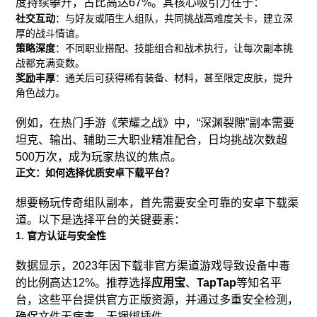
度持续攀升，占比高达67%。其核心吸引力在于：
社交互动
：与好友或陌生人组队，共同挑战高难度关卡，建立深
厚的战斗情谊。
策略深度
：不同职业搭配、技能组合和战术执行，让每次副本挑
战都充满变数。
奖励丰厚
：通关后可获得稀有装备、材料，甚至限定皮肤，提升
角色战力。
例如，在热门手游《荣耀之战》中，“深渊裂隙”副本需要
坦克、输出、辅助三大职业精准配合，日均挑战次数超
500万次，成为玩家热议的焦点。
正文：如何选择优质安卓下载平台？
想要畅玩传奇组队副本，首先需要安全可靠的安卓下载渠
道。以下是选择平台的关键要素：
1. 官方认证与安全性
数据显示，2023年因下载非官方渠道游戏导致设备中毒
的比例高达12%。推荐选择
应用宝
、
TapTap
等知名平
台，这些平台提供官方正版资源，并通过多重安全检测，
确保文件无病毒、无捆绑插件。