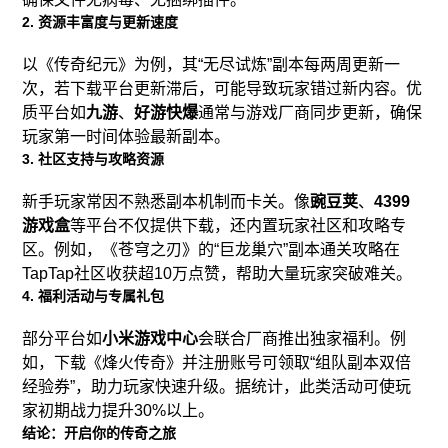
2. 资源丰富度与更新速度
以《传奇纪元》为例，其“无尽试炼”副本每两周更新一
次，若下载平台更新滞后，可能导致玩家错过新内容。优
质平台如
九游
、
好游快爆
通常与游戏厂商同步更新，确保
玩家第一时间体验最新副本。
3. 社区支持与攻略资源
新手玩家常因不熟悉副本机制而卡关。像
豌豆荚
、
4399
游戏盒
等平台不仅提供下载，还内置玩家社区和攻略专
区。例如，《苍穹之刃》的“巨龙巢穴”副本通关攻略在
TapTap社区收获超10万点赞，帮助大量玩家突破难关。
4. 福利活动与专属礼包
部分平台如
小米游戏中心
会联合厂商推出独家福利。例
如，下载《烽火传奇》并注册账号可领取“组队副本双倍
经验券”，助力玩家快速升级。据统计，此类活动可使玩
家初期战力提升30%以上。
结论：开启你的传奇之旅