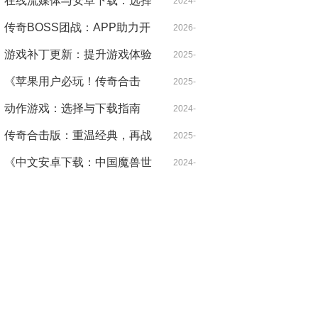
重燃，开启全新冒险征程》
在线流媒体与安卓下载：选择
12-05
2024-
适合你的标签和分类
传奇BOSS团战：APP助力开
08-29
2026-
启热血征途
游戏补丁更新：提升游戏体验
03-30
2025-
的关键
《苹果用户必玩！传奇合击
02-19
2025-
版：经典与创新的激情碰撞》
动作游戏：选择与下载指南
12-31
2024-
传奇合击版：重温经典，再战
09-19
2025-
巅峰
《中文安卓下载：中国魔兽世
04-24
2024-
界官网地址》
08-04