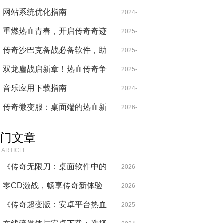
推特下载体验
网站系统优化指南
07-04
2024-
重燃热血青春，开启传奇奇迹
09-20
2025-
之旅
传奇沙巴克备战必备软件，助
12-06
2025-
你登顶沙城之巅！
双龙鏖战启新章！热血传奇争
2025-
11-09
霸服震撼上线
音乐应用下载指南
09-16
2024-
传奇微变服：桌面端的热血新
10-15
2026-
选择
07-30
门文章
 ARTICLE
《传奇无限刀：桌面软件中的
2026-
热血战斗新体验》
零CD激战，畅享传奇新体验
01-13
2026-
《传奇超变版：安卓平台热血
01-22
2025-