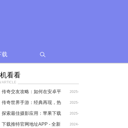
下载
机看看
 ARTICLE
传奇交友攻略：如何在安卓平
2025-
台结识志同道合的伙伴
传奇世界手游：经典再现，热
06-04
2025-
血重燃
探索最佳摄影应用：苹果下载
06-14
2025-
指南
下载推特官网地址APP - 全新
02-08
2024-